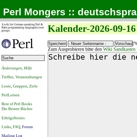
Perl Mongers :: deutschspr
A wiki for German-speaking Perl &
Kalender-2026-09-16
Raku programming language(s) user
groups.
[%
Zum Ausprobieren bitte den
Wiki Sandkasten
Änderungen
,
Hilfe
Treffen, Veranstaltungen
Leute
,
Gruppen
,
Ziele
PerlLernen
Best of Perl Books
Die Besten Bücher
ErfolgsStories
Links
,
FAQ
,
Forum
Mailing List