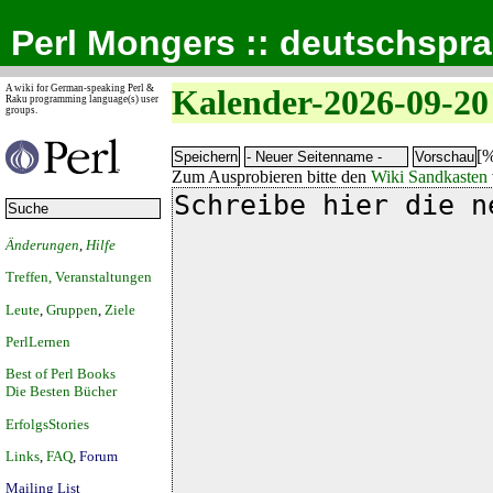
Perl Mongers :: deutschspr
A wiki for German-speaking Perl &
Kalender-2026-09-20
Raku programming language(s) user
groups.
[%
Zum Ausprobieren bitte den
Wiki Sandkasten
Änderungen
,
Hilfe
Treffen, Veranstaltungen
Leute
,
Gruppen
,
Ziele
PerlLernen
Best of Perl Books
Die Besten Bücher
ErfolgsStories
Links
,
FAQ
,
Forum
Mailing List